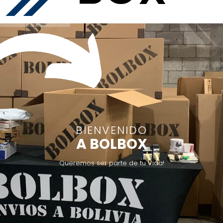
BIENVENIDO
A
B
O
L
B
O
X
Queremos ser parte de tu Vida!